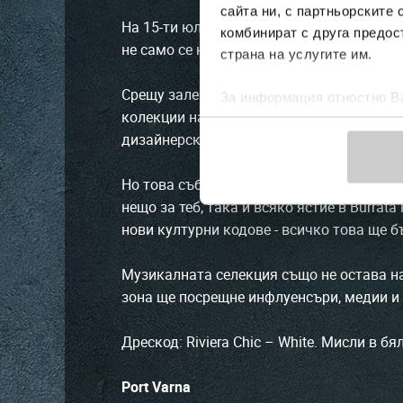
сайта ни, с партньорските 
На 15-ти юли Морската гара във Варна ще 
комбинират с друга предос
не само се носи - той се преживява.
страна на услугите им.
Срещу залеза, на фона на морето и в ком
За информация отностно Ва
колекции на най-престижните български 
Политика за бисквитки.
дизайнерски прочит на Riviera chic.
Но това събитие не е просто модно ревю
нещо за теб, така и всяко ястие в Burra
нови културни кодове - всичко това ще б
Музикалната селекция също не остава на з
зона ще посрещне инфлуенсъри, медии и 
Дрескод: Riviera Chic – White. Мисли в бя
Port Varna