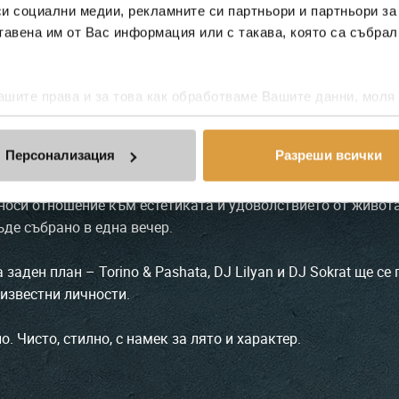
си социални медии, рекламните си партньори и партньори за
се превърне в модна сцена под открито небе. Burrata Fashi
тавена им от Вас информация или с такава, която са събрал
панията на яхти и прожектори, топ модели от Ivet Fashion 
шите права и за това как обработваме Вашите данни, моля
модни брандове, а 20 подбрани визии ще представят съвре
Персонализация
Разреши всички
. Това е манифест за връзката между модата, храната и ла
ta носи отношение към естетиката и удоволствието от живо
ъде събрано в една вечер.
аден план – Torino & Pashata, DJ Lilyan и DJ Sokrat ще се
известни личности.
ло. Чисто, стилно, с намек за лято и характер.