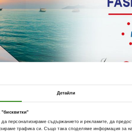
то модата среща вкуса на лятото
Детайли
 "бисквитки"
а да персонализираме съдържанието и рекламите, да предо
зираме трафика си. Също така споделяме информация за на