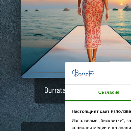
Burrata Fashion Show: кога
Съгласие
Настоящият сайт използва
Използваме „бисквитки“, з
социални медии и да анали