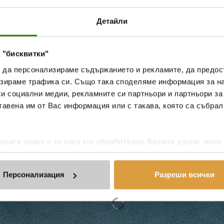
Детайли
 "бисквитки"
а да персонализираме съдържанието и рекламите, да предо
зираме трафика си. Също така споделяме информация за на
си социални медии, рекламните си партньори и партньори за
тавена им от Вас информация или с такава, която са събрал
шите права и за това как обработваме Вашите данни, моля
Персонализация
Разреши всички